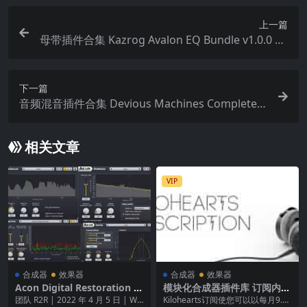
上一篇
母带插件合集 Kazrog Avalon EQ Bundle v1.0.0 Wi
N MAC
下一篇
音频混音插件合集 Devious Machines Complete E
ffects Bundle v2025.7.1-WiN
相关文章
VIP
合成器
效果器
合成器
效果器
Acon Digital Restoration S
模块化合成器插件库 订阅内容
uite v2.1.27 音频恢复和降噪
kiloHearts Subscription v2.
团队 R2R | 2022 年 4 月 5 日 | WI
Kilohearts订阅使您可以以每月9.99