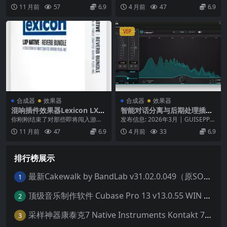
插件
4.6-WiN
N：17.6MB | M...
美元的价格立即访问每个Kilohe...
11 月前
57
6.9
4 月前
47
6.9
VIP
合成器
效果器
合成器
效果器
混响插件效果器Lexicon LXP
智能对话分离与后期处理插件
Native Reverb v1.3.13.8007
Accentize dxSplit v1.0.1 ma
你刚刚结束了对那些即将闯入游戏
发布信息: 2026年3月 | GUISEPPE
-R2R WiN
cOS
的艺术家的追踪。当你意识到你渴
软件类型: 智能对话分离与后期...
11 月前
47
6.9
4 月前
33
6.9
望更多的东西时，你就...
排行榜展示
最新Cakewalk by BandLab v31.02.0.049（原SONAR白金版）中文版/安装方法（Win）
1
顶级音乐制作软件 Cubase Pro 13 v13.0.55 WIN MAC 破解版下载含全套80G音色库 附安装教程
2
采样神器康泰克7 Native Instruments Kontakt 7 v7.10.9 WiN MAC 便携版 MAC含批量入库工具 NICNT文件制作工具 非标准音色库入库
3