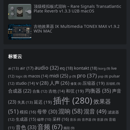
顶级模拟板式混响 – Rare Signals Transatlantic
Plate Reverb v1.3.3 U2B macOS
吉他效果器 IK Multimedia TONEX MAX v1.9.2
WIN MAC
标签云
audio
(32)
air
(17)
eq
(18)
kontakt
(18)
ai
(13)
live
korg
(9)
pro
(37)
midi
(25)
(12)
macos
(14)
pulsar
p
(9)
logic
(8)
psp
(8)
v
(28)
人声
(26)
压缩器
(19)
(12)
studio
(14)
压缩机
(9)
修复
(8)
均衡器
(35)
合成器
(22)
声音
和弦
(19)
合集
(12)
吉他
(14)
插件
(280)
效果器
(23)
延迟
(19)
失真
(13)
(51)
混响
(58)
混音
(49)
母带
(30)
模拟
(16)
滤波器
生成器
(15)
采样
(16)
(12)
磁带
(10)
音箱
音序器
(9)
音源
(9)
音乐
(8)
音频
(67)
音色
(33)
(11)
频段
(9)