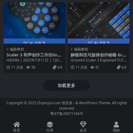
编曲教程
编曲教程
Scaler 3 和声创作工作坊Gro
解锁和弦与旋律创作秘籍 Gro
ove3 Scaler 3 Harmony Wo
ove3 Scaler 3 Explained
HiDERA | 2025年7月11日 | 120
Groove3 Scaler 3 Explained TUTO
rkshop
MB 👉 官网链接 🎶 解锁...
RIAL 是一款针...
11 月前
59
6.9
11 月前
61
6.9
加载更多
Copyright © 2025 Zhiyinpai.com
智音派
- & WordPress Theme. All rights
reserved
粤ICP备20071166号
首页
分类
会员
我的