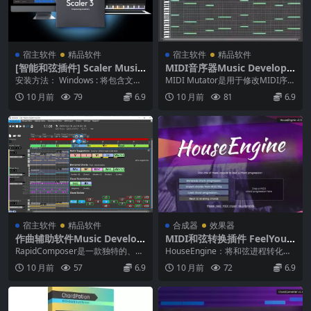
宿主软件
精品软件
宿主软件
精品软件
[智能和弦插件] Scaler Music
MIDI音序器Music Develop
Scaler 3 v3.1.3 [WiN MacOS
ments MIDI Mutator v1.4.3
安装方法： Windows : 将包含文件
MIDI Mutator是用于修改MIDI序列
X]
WIN MAC
“8ee6df9696d67d1fcf...
任何方面的工具集合：节奏、时
10 月前
79
6.9
10 月前
81
6.9
序、重...
宿主软件
精品软件
合成器
效果器
作曲辅助软件Music Develop
MIDI和弦转换插件 FeelYour
ments Rapid Composer v5.
Sound HouseEngine Pro v
RapidComposer是一款独特的、非
HouseEngine：将和弦进程转化为
5.7 WIN MAC
2.1.0 WIN MAC Incl Keygen
破坏性的、基于短语的音乐原型软
生动的电子音乐元素的MIDI插件 概
10 月前
57
6.9
10 月前
72
6.9
-R2R
件，专为...
述 ...