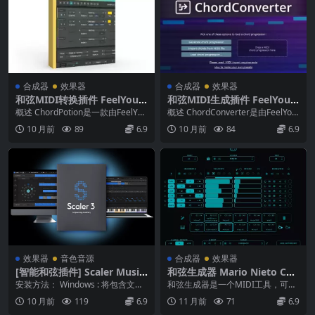
合成器
效果器
合成器
效果器
和弦MIDI转换插件 FeelYour
和弦MIDI生成插件 FeelYour
Sound ChordPotion v2.5.0
Sound ChordConverter v1.
概述 ChordPotion是一款由FeelYou
概述 ChordConverter是由FeelYou
WIN MAC Incl Keygen-R2R
0.0 WIN MAC Incl Keygen-R
rSound开发的MIDI插件...
rSound推出的一款MID...
10 月前
89
6.9
10 月前
84
6.9
2R
效果器
音色音源
合成器
效果器
[智能和弦插件] Scaler Music
和弦生成器 Mario Nieto Cho
Scaler 3 v3.1.2 [WiN MacOS
rd Generator 1.1.1 WiN MA
安装方法： Windows : 将包含文件
和弦生成器是一个MIDI工具，可以
X]
C
“8ee6df9696d67d1fcf...
生成具有意想不到的神奇变化的和
10 月前
119
6.9
11 月前
71
6.9
弦。 轻松的和谐...