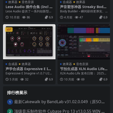
效果器
音色音源
合成器
效果器
Lese Audio 插件合集 (Incl K
声音塑形神器 Streaky Body
eygen-MOCHA)
Builder v1.0.53 [WiN/macO
Lese Audio 提供了一系列创新型插
Body Builder – 瞬间获得更厚实、
S]
件，专注于声音设计、动态处理、
更饱满的声音 发布团队： MOCH...
10 月前
86
6.9
4 月前
47
6.9
空间塑造...
VIP
合成器
效果器
效果器
音色音源
声学合成器 Expressive E Im
节拍生成器 XLN Audio Life v
agine v1.0.7 MAC
1.2.3 macOS-HCiSO
Expressive E Imagine v1.0.7 U2B
XLN Audio Life 发布日期： 2025年
macOS Re...
3月27日 | 文件大小： ...
5 月前
32
6.9
10 月前
69
6.9
排行榜展示
最新Cakewalk by BandLab v31.02.0.049（原SONAR白金版）中文版/安装方法（Win）
1
顶级音乐制作软件 Cubase Pro 13 v13.0.55 WIN MAC 破解版下载含全套80G音色库 附安装教程
2