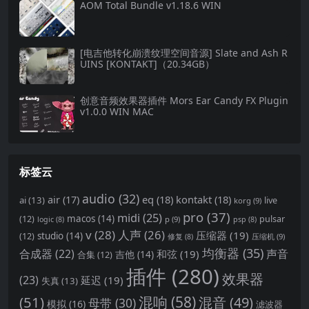
AOM Total Bundle v1.18.6 WIN
[电吉他转化崩溃纹理空间音源] Slate and Ash R
UINS [KONTAKT]（20.34GB）
创意音频效果器插件 Mors Ear Candy FX Plugin
v1.0.0 WIN MAC
标签云
audio
(32)
air
(17)
eq
(18)
kontakt
(18)
ai
(13)
live
korg
(9)
pro
(37)
midi
(25)
(12)
macos
(14)
pulsar
p
(9)
logic
(8)
psp
(8)
v
(28)
人声
(26)
压缩器
(19)
(12)
studio
(14)
压缩机
(9)
修复
(8)
均衡器
(35)
合成器
(22)
声音
和弦
(19)
合集
(12)
吉他
(14)
插件
(280)
效果器
(23)
延迟
(19)
失真
(13)
(51)
混响
(58)
混音
(49)
母带
(30)
模拟
(16)
滤波器