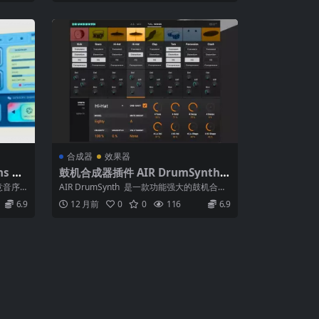
合成器
效果器
ns Rh
鼓机合成器插件 AIR DrumSynth v
1.2.1.14 WiN
创意音序
AIR DrumSynth 是一款功能强大的鼓机合成
器，支持 10 种鼓音色合...
6.9
12 月前
0
0
116
6.9