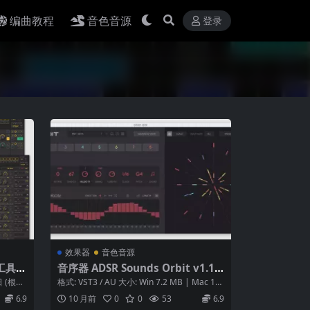
编曲教程
音色音源
登录
效果器
音色音源
具 –
音序器 ADSR Sounds Orbit v1.1.0
 Ste
Incl Keygen OSX-MOCHA
日 (根据
格式: VST3 / AU 大小: Win 7.2 MB | Mac 17.
MOCH
3 ...
6.9
10 月前
0
0
53
6.9