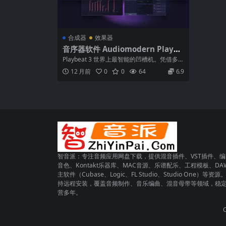
合成器
效果器
音序器软件 Audiomodern Playbe
at v4.0.8 Mac WiN
Playbeat 3 世界上最智能的凹槽机。凭借多达
八个完全独立的音序器，可以结...
12 月前
0
0
64
6.9
智音派：专注音频应用网盘下载，提供混音插件、VST插件、编
音色、Kontakt乐器库、MAC音源、乐谱配乐、工程模板、DA
主软件（Cubase、Logic、FL Studio、Studio One）等资源
持远程安装，覆盖音频制作、音乐编曲、混音母带等领域，稳
营多年。
C