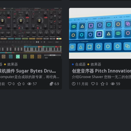
器
效果器
合成器
效果器
机插件 Sugar Bytes Drum
创意音序器 Pitch Innovatio
uter v1.3.6 WiN MAC
ythm Box v1.0.3 WiN
Computer是合成鼓的新专家，将经典
介绍Groove Shaver 您独一无二的
合成与灵活的调制和豪华测序...
器，用于即时节奏！ 生成迷人...
 月前
0
0
57
6.9
11 月前
0
0
59