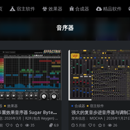
页
宿主软件
效果器
合成器
精品软件
音序器
VIP
器
效果器
合成器
宿主软件
重效果音序器 Sugar Bytes
强大的复音步进音序器与调制工
ctrix v1.4.8 (WiN and macO
Devicemeister StepicVST &
 2026年3月 | R2R (包含 Keygen) 软
发布信息： MOCHA | 2026年1月21
pic4Live v1.6.0 (含注册机-
专业...
上下文推断) 版本： v...
月前
0
0
35
6.9
5 月前
0
0
26
A)