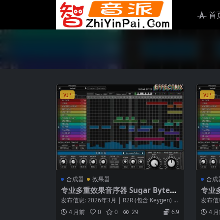
首
VIP
VIP
合成器
效果器
合成
专业多重效果音序器 Sugar Bytes
专业多
Effectrix v1.4.8 (WiN and macO
Effe
发布信息: 2026年3月 | R2R (包含 Keygen) 软
发布信息:
S)
S)
件类型: 专业...
件类型: 
4 月前
0
0
29
6.9
4 