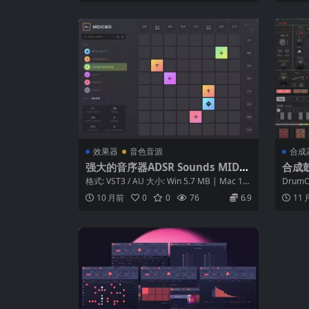
效果器
音色音源
合成
强大的音序器ADSR Sounds MIDIG
合成鼓
RiD v1.0.0 Incl. Keygen [WiN/OS
Comp
格式: VST3 / AU 大小: Win 5.7 MB | Mac 14.
Drum
X]
8 ...
和现代
10 月前
0
0
76
6.9
11