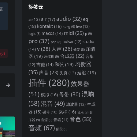
标签云
盗
audio
(32)
air
(17)
eq
ai
(13)
(18)
kontakt
(18)
live
(12)
korg
(9)
midi
(25)
macos
(14)
p
(9)
logic
(8)
pro
(37)
pulsar
(12)
studio
psp
(8)
v
(28)
人声
(26)
压缩
(14)
修复
(8)
(
0
)
合成器
(22)
器
(19)
合集
压缩机
(9)
均衡器
和弦
(19)
(12)
吉他
(14)
(35)
声音
(23)
延迟
(19)
失真
(13)
插件
(280)
效果器
(51)
混响
母带
(30)
模拟
(16)
(58)
混音
(49)
生成
滤波器
(12)
器
(15)
采样
(16)
磁带
(10)
音
音乐
(8)
音色
(33)
音箱
(11)
序器
(9)
音源
(9)
音频
(67)
频段
(9)