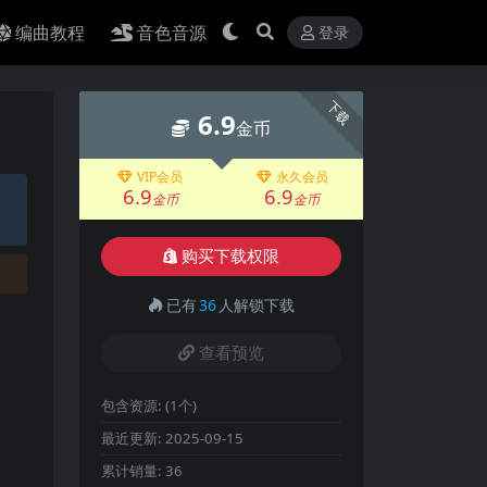
编曲教程
音色音源
登录
下载
6.9
金币
VIP会员
永久会员
6.9
6.9
金币
金币
购买下载权限
已有
36
人解锁下载
查看预览
包含资源:
(1个)
最近更新:
2025-09-15
累计销量:
36