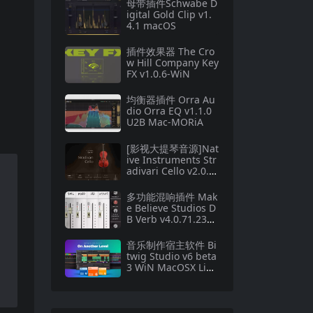
母带插件Schwabe D
igital Gold Clip v1.
4.1 macOS
插件效果器 The Cro
w Hill Company Key
FX v1.0.6-WiN
均衡器插件 Orra Au
dio Orra EQ v1.1.0
U2B Mac-MORiA
[影视大提琴音源]Nat
ive Instruments Str
adivari Cello v2.0.0
[KONTAKT]
多功能混响插件 Mak
e Believe Studios D
B Verb v4.0.71.235
ARM macOS
音乐制作宿主软件 Bi
twig Studio v6 beta
3 WiN MacOSX LiN
UX