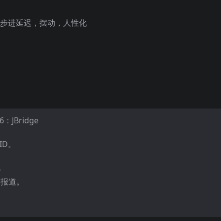
-步进延迟，摆动，人性化
6：JBridge
ID。
此
的报道。