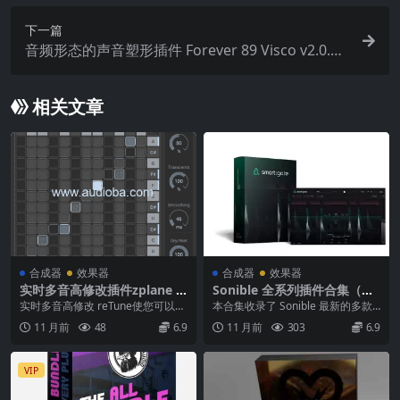
下一篇
音频形态的声音塑形插件 Forever 89 Visco v2.0.0
WiN MAC
相关文章
合成器
效果器
合成器
效果器
实时多音高修改插件zplane r
Sonible 全系列插件合集（含
eTune v 1.3.5 WiN MAC
Learn 系列与 Smart 系列）
实时多音高修改 reTune使您可以完
本合集收录了 Sonible 最新的多款
全访问音频样本的音高内容，并允
音频处理插件，涵盖从智能均衡、
11 月前
48
6.9
11 月前
303
6.9
许您实时将每...
动态处理到...
VIP