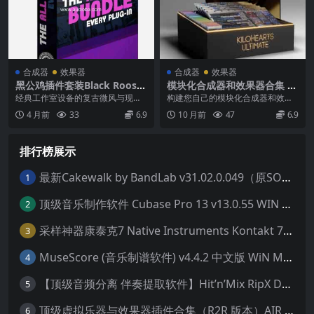
合成器
效果器
合成器
效果器
黑公鸡插件套装Black Rooste
模块化合成器和效果器合集 ki
r Audio The ALL Bundle v3.
loHearts Toolbox Ultimate
经典工作室设备的复古微风与现代
构建您自己的模块化合成器和效果
2.0 WIN MAC
& Slate Digital bundle v2.4.
相结合，易于应用的数字处理，使
使用Kilohearts Ultimate拥有K...
4 月前
33
6.9
10 月前
47
6.9
3 WIN MAC
这个捆绑包成为日常混...
排行榜展示
最新Cakewalk by BandLab v31.02.0.049（原SONAR白金版）中文版/安装方法（Win）
1
顶级音乐制作软件 Cubase Pro 13 v13.0.55 WIN MAC 破解版下载含全套80G音色库 附安装教程
2
采样神器康泰克7 Native Instruments Kontakt 7 v7.10.9 WiN MAC 便携版 MAC含批量入库工具 NICNT文件制作工具 非标准音色库入库
3
MuseScore (音乐制谱软件) v4.4.2 中文版 WiN MAC
4
【顶级音频分离 伴奏提取软件】Hit’n’Mix RipX DeepAudio v7.5.1 WIN MAC
5
顶级虚拟乐器与效果器插件合集（R2R 版本）AIR Music Technology
6