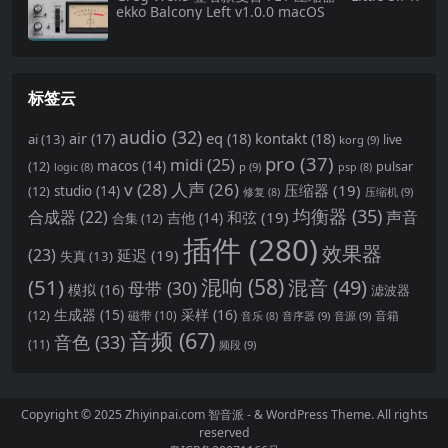
ekko Balcony Left v1.0.0 macOS
标签云
audio
(32)
air
(17)
eq
(18)
kontakt
(18)
ai
(13)
live
korg
(9)
pro
(37)
midi
(25)
(12)
macos
(14)
pulsar
p
(9)
logic
(8)
psp
(8)
v
(28)
人声
(26)
压缩器
(19)
(12)
studio
(14)
压缩机
(9)
修复
(8)
均衡器
(35)
合成器
(22)
声音
和弦
(19)
合集
(12)
吉他
(14)
插件
(280)
效果器
(23)
延迟
(19)
失真
(13)
(51)
混响
(58)
混音
(49)
母带
(30)
模拟
(16)
滤波器
生成器
(15)
采样
(16)
(12)
磁带
(10)
音箱
音序器
(9)
音源
(9)
音乐
(8)
音频
(67)
音色
(33)
(11)
频段
(9)
Copyright © 2025 Zhiyinpai.com
智音派
- & WordPress Theme. All rights
reserved