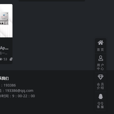
App
首页
g & H
后一
VEN v
音质。P
53
6.9
用户
中心
系我们
会员
：193386
介绍
：193386@qq.com
时间：9：00-22：00
QQ
客服