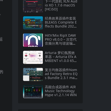
下一代鼓机 XLN Aud
io XO 1.7.6 macOS
[HCiSO]
。
经典效果器插件套装
BLEASS Complete E
ffects Bundle 2025.
9.30-WiN
Hit’n’Mix RipX DAW
运
PRO v8.0.0 – 次世代
音频分离与谐波编辑
工作站
Arturia 梦幻氛围效
果器 – Arturia Efx A
MBIENT v1.0.0 6577
U2B Mac [MORiA]
复古均衡器插件Nom
的
ad Factory Retro EQ
s Bundle 2.3.1 mac
OS
高能合成器插件 AIR
Music Technology
Hype v1.2.1.14 WiN