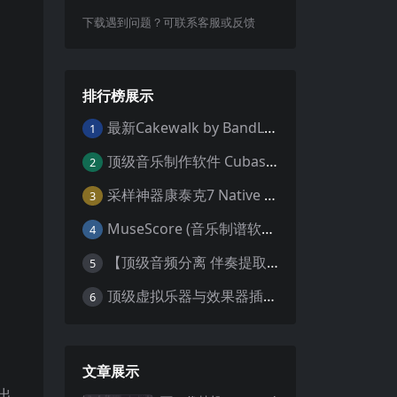
下载遇到问题？可联系客服或反馈
排行榜展示
最新Cakewalk by BandLab v31.02.0.049（原SONAR白金版）中文版/安装方法（Win）
1
顶级音乐制作软件 Cubase Pro 13 v13.0.55 WIN MAC 破解版下载含全套80G音色库 附安装教程
2
采样神器康泰克7 Native Instruments Kontakt 7 v7.10.9 WiN MAC 便携版 MAC含批量入库工具 NICNT文件制作工具 非标准音色库入库
3
MuseScore (音乐制谱软件) v4.4.2 中文版 WiN MAC
4
【顶级音频分离 伴奏提取软件】Hit’n’Mix RipX DeepAudio v7.5.1 WIN MAC
5
顶级虚拟乐器与效果器插件合集（R2R 版本）AIR Music Technology
6
文章展示
出