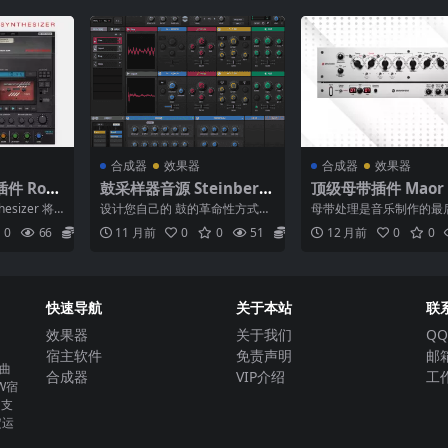
合成器
效果器
合成器
效果器
件 Rob
鼓采样器音源 Steinberg
顶级母带插件 Maor 
atron v
BackBone v1.6.10
elbaum Masterin
thesizer 将
设计您自己的 鼓的革命性方式Ba
母带处理是音乐制作的最
cOS]
endyamps THE O
特...
ckbone 是您新的、创新的鼓设计
步，直接决定作品的最终
0
66
6.9
11 月前
0
0
51
6.9
12 月前
0
0
器，用于单脚...
lugin Allian...
1.2.0
快速导航
关于本站
联
效果器
关于我们
QQ
宿主软件
免责声明
邮箱
曲
合成器
VIP介绍
工作
W宿
。支
定运