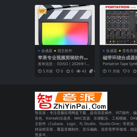
VIP
合成器
宿主软件
合成器
音色音源
苹果专业视频剪辑软件最
磁带环绕合成器插
新版 – Apple Final Cut
otic Bean Port
发布信息： EDiSO | 2026年1月
Portatron Tape Syn
Pro v12.0 macOS
1.5.1 [WiN ma
29日 平台： macOS (Appl...
经典四轨磁带录音机的独
5 月前
0
0
43
6.9
11 月前
0
智音派：专注音频应用网盘下载，提供混音插件、VST插件、编
音色、Kontakt乐器库、MAC音源、乐谱配乐、工程模板、DA
主软件（Cubase、Logic、FL Studio、Studio One）等资源
持远程安装，覆盖音频制作、音乐编曲、混音母带等领域，稳
营多年。