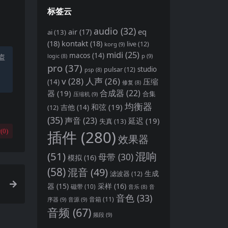
标签云
audio
(32)
air
(17)
eq
ai
(13)
(18)
kontakt
(18)
live
(12)
korg
(9)
midi
(25)
macos
(14)
p
(9)
盗
logic
(8)
pro
(37)
pulsar
(12)
studio
psp
(8)
v
(28)
人声
(26)
压缩
(14)
修复
(8)
合成器
(22)
器
(19)
合集
压缩机
(9)
均衡器
和弦
(19)
(12)
吉他
(14)
(35)
声音
(23)
延迟
(19)
失真
(13)
插件
(280)
(
0
)
效果器
(51)
混响
母带
(30)
模拟
(16)
(58)
混音
(49)
生成
滤波器
(12)
器
(15)
采样
(16)
磁带
(10)
音
音乐
(8)
音色
(33)
音箱
(11)
序器
(9)
音源
(9)
音频
(67)
频段
(9)