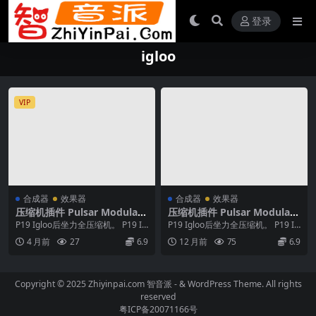
登录
igloo
VIP
合成器
效果器
合成器
效果器
压缩机插件 Pulsar Modular
压缩机插件 Pulsar Modular
P19 Igloo v1.1.7 Mac
P19 Igloo v1.0.0 U2B Mac
P19 Igloo后坐力全压缩机。 P19 IG
P19 Igloo后坐力全压缩机。 P19 IG
[MORIA]
LOO受到大自然最具标志性庇护
LOO受到大自然最具标志性庇护
4 月前
27
6.9
12 月前
75
6.9
所...
所...
Copyright © 2025 Zhiyinpai.com
智音派
- & WordPress Theme. All rights
reserved
粤ICP备20071166号