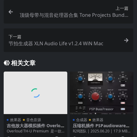
上一篇
顶级母带与混音处理器合集 Tone Projects Bundle
v2026.03 (macOS)
下一篇
节拍生成器 XLN Audio Life v1.2.4 WiN Mac
相关文章
效果器
音色音源
合成器
效果器
吉他放大器模拟插件 Overlou
压缩机插件 PSPaudioware P
d TH-U Premium v2.0.5
SP BussPressor v2.0.0 PRO
Overloud TH-U Premium 是一款
R2R团队 | 2025.06.20 | 17.9 MBP
PER-WiN
顶级的吉他放大器模拟插件，专...
SP BussPres...