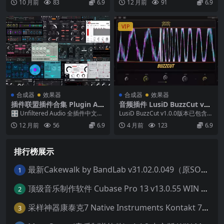
10 月前
83
6.9
12 月前
91
6.9
VIP
合成器
效果器
合成器
效果器
插件联盟插件合集 Plugin Alli
音频插件 LusiD BuzzCut v1.
ance Unfiltered Audio All P
0.0 WiN
🎛️ Unfiltered Audio 全插件中文介
LusiD BuzzCut v1.0.0版本已包含密
lug-ins 2025.06.16 macOS
绍 Unfiltered A...
钥生成器——MOCHA。该插...
12 月前
56
6.9
4 月前
123
6.9
排行榜展示
最新Cakewalk by BandLab v31.02.0.049（原SONAR白金版）中文版/安装方法（Win）
1
顶级音乐制作软件 Cubase Pro 13 v13.0.55 WIN MAC 破解版下载含全套80G音色库 附安装教程
2
采样神器康泰克7 Native Instruments Kontakt 7 v7.10.9 WiN MAC 便携版 MAC含批量入库工具 NICNT文件制作工具 非标准音色库入库
3