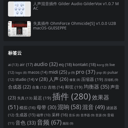
人声混音插件 Gilder Audio GilderVox v1.0.7 M
AC
失真插件 OhmForce Ohmicide[S] v1.0.0 U2B
macOS-GUISEPPE
标签云
audio
(32)
air
(17)
eq
(18)
kontakt
(18)
ai
(13)
live
korg
(9)
pro
(37)
midi
(25)
(12)
macos
(14)
pulsar
p
(9)
logic
(8)
psp
(8)
v
(28)
人声
(26)
压缩器
(19)
(12)
studio
(14)
压缩机
(9)
修复
(8)
均衡器
(35)
合成器
(22)
声音
和弦
(19)
合集
(12)
吉他
(14)
插件
(280)
效果器
(23)
延迟
(19)
失真
(13)
(51)
混响
(58)
混音
(49)
母带
(30)
模拟
(16)
滤波器
生成器
(15)
采样
(16)
(12)
磁带
(10)
音箱
音序器
(9)
音源
(9)
音乐
(8)
音频
(67)
音色
(33)
(11)
频段
(9)