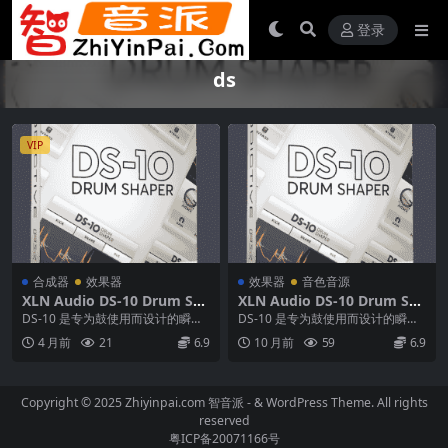
登录
ds
VIP
合成器
效果器
效果器
音色音源
XLN Audio DS-10 Drum Sha
XLN Audio DS-10 Drum Sha
per v1.3.6 [WiN] 1.3.5[MAC]
per v1.2.5.1 [WiN] 1.3.3[MA
DS-10 是专为鼓使用而设计的瞬态
DS-10 是专为鼓使用而设计的瞬态
鼓混音插件
C] 鼓混音插件
整形器。简洁的界面可让您在鼓混
整形器。简洁的界面可让您在鼓混
4 月前
21
6.9
10 月前
59
6.9
音中输入适量的...
音中输入适量的...
Copyright © 2025 Zhiyinpai.com
智音派
- & WordPress Theme. All rights
reserved
粤ICP备20071166号