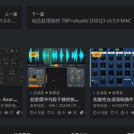
上一篇
下一篇
.0.0-Wi
动态处理插件 TBProAudio DSEQ3 v3.9.9 MAC
N
VIP
VIP
合成器
效果器
合成器
效果器
Axart
创意缓冲与粒子操控效果
实验性合成混响插件 –
v1.3.2 I
器 – Sync Audio Fractiv
ymon NightSky P
2月 制作发
发布信息： Xdb | 2026年2月 平
发布信息： GUISEPPE | 
MOCHA
v1.1.0 macOS
v1.0.1 ARM-GUISE
OCHA 类型...
台： macOS 产品概述 超越传统
1月28日 平台： macOS (A.
0
37
6.9
4 月前
0
0
33
6.9
4 月前
0
0
效...