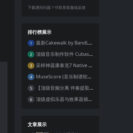
下载遇到问题？可联系客服或反馈
排行榜展示
最新Cakewalk by BandLab v31.02.0.049（原SONAR白金版）中文版/安装方法（Win）
1
顶级音乐制作软件 Cubase Pro 13 v13.0.55 WIN MAC 破解版下载含全套80G音色库 附安装教程
2
采样神器康泰克7 Native Instruments Kontakt 7 v7.10.9 WiN MAC 便携版 MAC含批量入库工具 NICNT文件制作工具 非标准音色库入库
3
MuseScore (音乐制谱软件) v4.4.2 中文版 WiN MAC
4
【顶级音频分离 伴奏提取软件】Hit’n’Mix RipX DeepAudio v7.5.1 WIN MAC
5
顶级虚拟乐器与效果器插件合集（R2R 版本）AIR Music Technology
6
文章展示