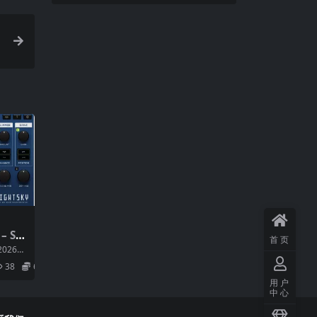
 Str
首页
lugin
2026年
PPE
..
38
6.9
用户
中心