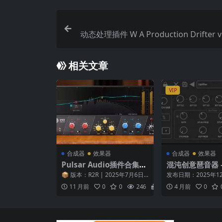
动态处理插件 W A Production Drifter v1
相关文章
VIP
合成器
效果器
合成器
效果器
Pulsar Audio插件合集
混沌创意琶音器 – 
WiN
Labs ChaosArp 
📦 版本：R2R | 2025年7月6日
发布日期：2025年1
ncl. Keygen-
发布 法国精品音频插件厂商 Puls
行：Axart Labs / M
11 月前
0
0
246
6.9
4 月前
0
ar...