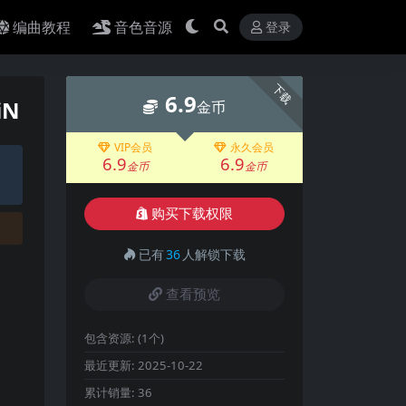
编曲教程
音色音源
登录
下载
6.9
iN
金币
VIP会员
永久会员
6.9
6.9
金币
金币
购买下载权限
已有
36
人解锁下载
查看预览
包含资源:
(1个)
最近更新:
2025-10-22
累计销量:
36