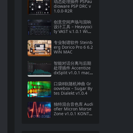
动态处理插件 PSPau
dioware PSP DRC v
1.0.0-R2R
创意空间声场与混响
设计工具 – Heavyoci
ty VAST v.1.0.1 WiN
MAC
专业制谱软件 Steinb
erg Dorico Pro 6 6.2
WiN MAC
智能对话分离与后期
处理插件 Accentize
dxSplit v1.0.1 macO
S
口袋8轨随机神曲 Gr
oovebox – Sugar By
tes Dialekt v1.0.4
独特混合音色库 Audi
ofier Micron Morse
Zone v1.0.1 KONTA
KT