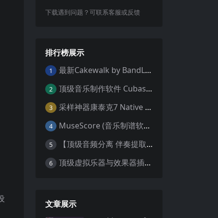
下载遇到问题？可联系客服或反馈
排行榜展示
最新Cakewalk by BandLab v31.02.0.049（原SONAR白金版）中文版/安装方法（Win）
1
顶级音乐制作软件 Cubase Pro 13 v13.0.55 WIN MAC 破解版下载含全套80G音色库 附安装教程
2
采样神器康泰克7 Native Instruments Kontakt 7 v7.10.9 WiN MAC 便携版 MAC含批量入库工具 NICNT文件制作工具 非标准音色库入库
3
MuseScore (音乐制谱软件) v4.4.2 中文版 WiN MAC
4
【顶级音频分离 伴奏提取软件】Hit’n’Mix RipX DeepAudio v7.5.1 WIN MAC
5
顶级虚拟乐器与效果器插件合集（R2R 版本）AIR Music Technology
6
。
设
文章展示