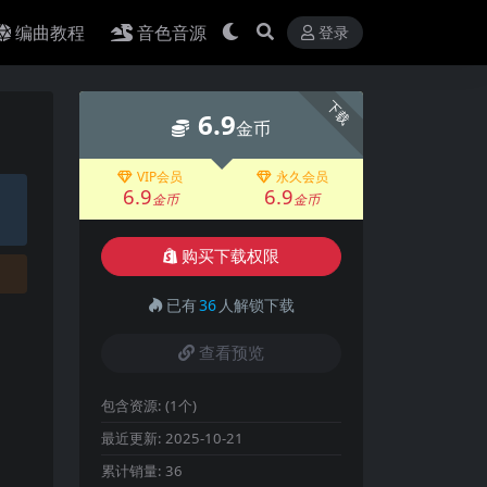
编曲教程
音色音源
登录
下载
6.9
金币
VIP会员
永久会员
6.9
6.9
金币
金币
购买下载权限
已有
36
人解锁下载
查看预览
包含资源:
(1个)
最近更新:
2025-10-21
累计销量:
36