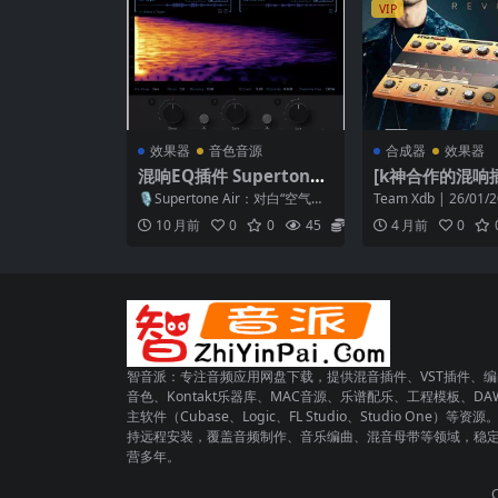
VIP
效果器
音色音源
合成器
效果器
混响EQ插件 Supertone
[k神合作的混响插件
Air v1.0.1 MAC
Production K
🎙️Supertone Air：对白“空气感”
Team Xdb | 26/01/2
erb v1.2-Xdb 
匹配利器，让 ADR 听起来像原
0 MB 安装方法：直接.
10 月前
0
0
45
6.9
4 月前
0
始...
（24.40MB）
智音派：专注音频应用网盘下载，提供混音插件、VST插件、编
音色、Kontakt乐器库、MAC音源、乐谱配乐、工程模板、DA
主软件（Cubase、Logic、FL Studio、Studio One）等资源
持远程安装，覆盖音频制作、音乐编曲、混音母带等领域，稳
营多年。
C