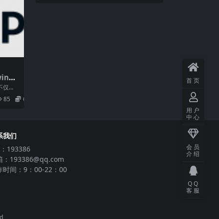
ing
首页
25.12
“不仅是
。他们不
85
6.9
用户
中心
系我们
会员
：193386
介绍
：193386@qq.com
时间：9：00-22：00
QQ
客服
ed