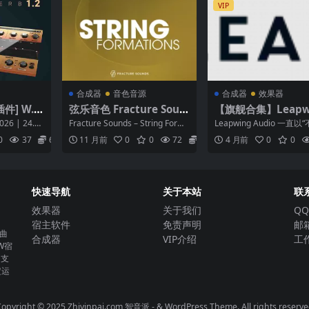
VIP
合成器
音色音源
合成器
效果器
] W.A.
弦乐音色 Fracture Soun
【旗舰合集】Leapw
SHMR Rev
ds String Formations v
Audio Bundle v20
026 | 24.4
Fracture Sounds – String Forma
Leapwing Audio 一直以
[MacOSX]
2.0 KONTAKT
(macOS)
..
tions v2.0...
模拟，更是创新”而著称
0
37
6.9
11 月前
0
0
72
6.9
4 月前
0
0
单纯复...
快速导航
关于本站
联
效果器
关于我们
QQ
宿主软件
免责声明
邮箱
曲
合成器
VIP介绍
工作
W宿
。支
定运
opyright © 2025 Zhiyinpai.com
智音派
- & WordPress Theme. All rights reserv