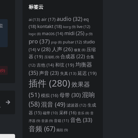
标签云
audio
(32)
air
(17)
eq
ai
(13)
盗
(18)
kontakt
(18)
live
(12)
korg
(9)
midi
(25)
macos
(14)
p
(9)
logic
(8)
pro
(37)
pulsar
(12)
studio
psp
(8)
v
(28)
人声
(26)
压缩
(14)
修复
(8)
合成器
(22)
器
(19)
合集
压缩机
(9)
均衡器
和弦
(19)
(12)
吉他
(14)
(
0
)
(35)
声音
(23)
延迟
(19)
失真
(13)
插件
(280)
效果器
(51)
混响
母带
(30)
模拟
(16)
(58)
混音
(49)
生成
滤波器
(12)
.
器
(15)
采样
(16)
磁带
(10)
音
音乐
(8)
音色
(33)
音箱
(11)
序器
(9)
音源
(9)
音频
(67)
频段
(9)