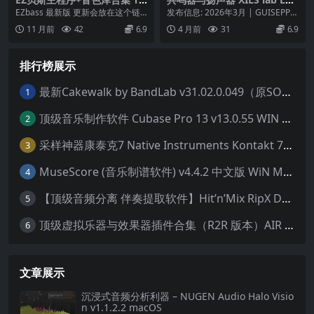
ontrack EZbass v1.3.1 [WiN
Diff v1.0.3 macOS
EZbass 最新版 更新会放在这个链
发布信息: 2026年3月 | GUISEPPE
MacOSX] 最新版装贝斯用这
接，内含全套音色库+MIDI库，安
软件类型: 特殊物理共鸣器与扬...
11 月前
42
6.9
4 月前
31
6.9
个链接
装后加载...
排行榜展示
最新Cakewalk by BandLab v31.02.0.049（原SONAR白金版）中文版/安装方法（Win）
1
顶级音乐制作软件 Cubase Pro 13 v13.0.55 WIN MAC 破解版下载含全套80G音色库 附安装教程
2
采样神器康泰克7 Native Instruments Kontakt 7 v7.10.9 WiN MAC 便携版 MAC含批量入库工具 NICNT文件制作工具 非标准音色库入库
3
MuseScore (音乐制谱软件) v4.4.2 中文版 WiN MAC
4
【顶级音频分离 伴奏提取软件】Hit’n’Mix RipX DeepAudio v7.5.1 WIN MAC
5
顶级虚拟乐器与效果器插件合集（R2R 版本）AIR Music Technology
6
文章展示
沉浸式音频分析利器 – NUGEN Audio Halo Visio
n v1.1.2.2 macOS