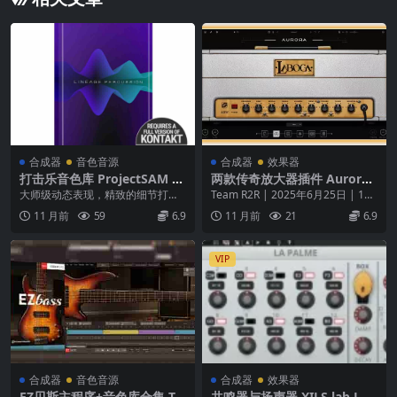
合成器
音色音源
合成器
效果器
打击乐音色库 ProjectSAM Li
两款传奇放大器插件 Aurora
neage Percussion Pro v1.3
DSP Laboga DS v1.0.5 WiN
大师级动态表现，精致的细节打击
Team R2R | 2025年6月25日 | 14
KONTAKT
Lineage Percussion 凝聚了 P...
5.5 MB 🎸 两款精品传...
11 月前
59
6.9
11 月前
21
6.9
VIP
合成器
音色音源
合成器
效果器
EZ贝斯主程序+音色库合集 To
共鸣器与扬声器 XILS lab Les