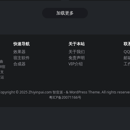
MB）
加载更多
快速导航
关于本站
联
效果器
关于我们
QQ
宿主软件
免责声明
邮箱
曲
合成器
VIP介绍
工作
W宿
。支
定运
opyright © 2025 Zhiyinpai.com
智音派
- & WordPress Theme. All rights reserv
粤ICP备20071166号