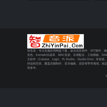
智音派：专注音频应用网盘下载，提供混音插件、VST插件、编
音色、Kontakt乐器库、MAC音源、乐谱配乐、工程模板、DA
主软件（Cubase、Logic、FL Studio、Studio One）等资源
持远程安装，覆盖音频制作、音乐编曲、混音母带等领域，稳
营多年。
C