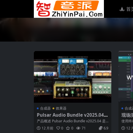
首
合成器
效果器
合成
Pulsar Audio Bundle v2025.04
现场演
macOS 专业音频插件套装深度解析
Live
产品概述 Pulsar Audio Bundle v2025.04 是
使用终
一款专为m...
更轻松
12 月前
0
0
71
6.9
12