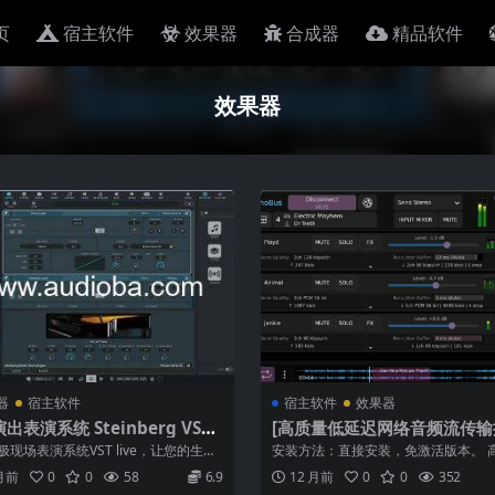
页
宿主软件
效果器
合成器
精品软件
效果器
器
宿主软件
宿主软件
效果器
出表演系统 Steinberg VST
[高质量低延迟网络音频流传输
 Pro v2.2.52 WiN MAC
Sonosaurus SonoBus v1.7.
极现场表演系统VST live，让您的生活
安装方法：直接安装，免激活版本。 
x86 VST VST3 AU AAX STA
。这是一个独特、稳定的软件...
网络音频流 SonoBus 是一款易于使...
 月前
0
0
58
6.9
12 月前
0
0
352
NE [WiN, MacOSX]（77MB+