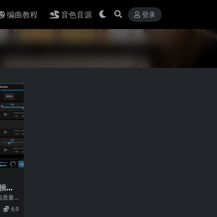
编曲教程
音色音源
登录
插件]
2 x64
高质量
NDALO
6.9
133