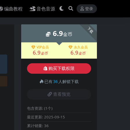
编曲教程
音色音源
登录
下载
6.9
金币
VIP会员
永久会员
6.9
6.9
金币
金币
购买下载权限
已有
36
人解锁下载
查看预览
包含资源:
(1个)
最近更新:
2025-09-15
累计销量:
36