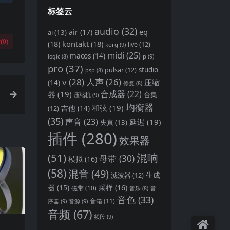
标签云
audio
(32)
air
(17)
eq
ai
(13)
(
0
)
(18)
kontakt
(18)
live
(12)
korg
(9)
midi
(25)
macos
(14)
p
(9)
logic
(8)
pro
(37)
pulsar
(12)
studio
psp
(8)
v
(28)
人声
(26)
压缩
(14)
修复
(8)
合成器
(22)
器
(19)
合集
压缩机
(9)
.
均衡器
和弦
(19)
(12)
吉他
(14)
(35)
声音
(23)
延迟
(19)
失真
(13)
插件
(280)
效果器
(51)
混响
母带
(30)
模拟
(16)
(58)
混音
(49)
生成
滤波器
(12)
器
(15)
采样
(16)
磁带
(10)
音
音乐
(8)
音色
(33)
音箱
(11)
序器
(9)
音源
(9)
音频
(67)
频段
(9)