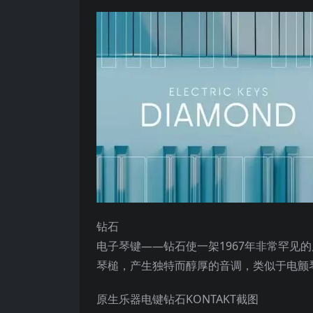
钻石
电子琴键——钻石使一架1967年非常罕见
琴槌，产生独特而醇厚的音调，类似于电颤
原生乐器电键钻石KONTAKT截图