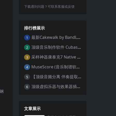
下载遇到问题？可联系客服或反馈
排行榜展示
最新Cakewalk by BandLab v31.02.0.049（原SONAR白金版）中文版/安装方法（Win）
1
顶级音乐制作软件 Cubase Pro 13 v13.0.55 WIN MAC 破解版下载含全套80G音色库 附安装教程
2
采样神器康泰克7 Native Instruments Kontakt 7 v7.10.9 WiN MAC 便携版 MAC含批量入库工具 NICNT文件制作工具 非标准音色库入库
3
MuseScore (音乐制谱软件) v4.4.2 中文版 WiN MAC
4
【顶级音频分离 伴奏提取软件】Hit’n’Mix RipX DeepAudio v7.5.1 WIN MAC
5
顶级虚拟乐器与效果器插件合集（R2R 版本）AIR Music Technology
6
钢
文章展示