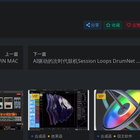
分享
收藏
点赞
上一篇
下一篇
WiN MAC
AI驱动的次时代鼓机Session Loops DrumNet 1
9.7 macOS [HCiSO]
VIP
VIP
合成器
效果器
合成器
宿主软件