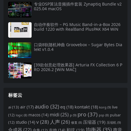
专业DSP算法音频插件套装 Zynaptiq Bundle v2
025.04 macOS
自动伴奏软件 – PG Music Band-in-a-Box 2026
build 1220 with RealBand PlusPAK X64 WiN
口袋8轨随机神曲 Groovebox – Sugar Bytes Dia
lekt v1.0.4
[39款创意处理效果器] Arturia FX Collection 6 P
RO 2026.2 [WiN MAC]
标签云
audio
(32)
air
(17)
eq
(18)
kontakt
(18)
ai
(13)
live
korg
(9)
pro
(37)
midi
(25)
(12)
macos
(14)
pulsar
p
(9)
logic
(8)
psp
(8)
v
(28)
人声
(26)
压缩器
(19)
(12)
studio
(14)
压缩机
(9)
修复
(8)
均衡器
(35)
合成器
(22)
声音
和弦
(19)
合集
(12)
吉他
(14)