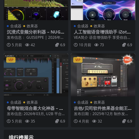
合成器
效果器
合成器
效果器
沉浸式音频分析利器 – NUGE
人工智能语音增强助手 iZoto
N Audio Halo Vision v1.1.2.
pe VEA v1.1.0 英特尔芯片 M
发布信息： GUISEPPE | 2026年3
VEA简介 语音增强助手 享受你自己
2 macOS
AC WiN
月 平台： macOS 产品概述 ...
的声音 VEA是一种人工智能音频增
5 月前
42
6.9
10 月前
73
6.9
强器，可以...
VIP
VIP
合成器
效果器
合成器
效果器
母带智能混合最大化神器 – Su
吉他/贝司软件效果器全能王 –
bMission Audio Flatline 2 v
Overloud TH-U Premium v
发布信息: 2026年03月, U2B 平台:
发布日期：2025年12月 制作发
2.0.6 macOS-U2B
2.0.9 – WiN MAC
macOS U2B 产品概述 (...
行：Overloud / Team V.R 平...
5 月前
35
6.9
4 月前
32
6.9
排行榜展示