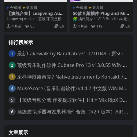
合成器
效果器
合成器
效果器
【旗舰合集】Leapwing Audi
50款音频插件 Plug and Mix
o Bundle v2025.12 (macOS)
VIP Bundle 4.1.0 Win macO
Leapwing Audio 一直以“不仅是模
🧩 插件简介： V.I.P. Bundle v4 是 P
S
拟，更是创新”而著称。他们不单纯
lug & Mi...
4 月前
85
6.9
4 月前
119
6.9
复...
排行榜展示
最新Cakewalk by BandLab v31.02.0.049（原SONAR白金版）中文版/安装方法（Win）
1
顶级音乐制作软件 Cubase Pro 13 v13.0.55 WIN MAC 破解版下载含全套80G音色库 附安装教程
2
采样神器康泰克7 Native Instruments Kontakt 7 v7.10.9 WiN MAC 便携版 MAC含批量入库工具 NICNT文件制作工具 非标准音色库入库
3
MuseScore (音乐制谱软件) v4.4.2 中文版 WiN MAC
4
【顶级音频分离 伴奏提取软件】Hit’n’Mix RipX DeepAudio v7.5.1 WIN MAC
5
顶级虚拟乐器与效果器插件合集（R2R 版本）AIR Music Technology
6
文章展示