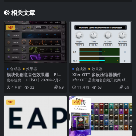
M macOS-GUISEPPE
相关文章
VIP
合成器
效果器
合成器
效果器
模块化创意音色效果器 – Plug
Xfer OTT 多段压缩器插件
in Alliance Brainworx bx_to
发布信息： HCiSO | 2026年2月22
Xfer OTT 是由知名音频开发商 Xfer
nebox v1.0.0 macOS [HCiS
日 平台： macOS (支持 m...
Records 发布的一款 免费...
4 月前
32
6.9
11 月前
63
6.9
O]
VIP
VIP