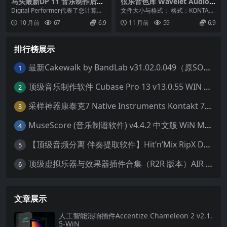
马头最新DP 11 音乐制作后期
弦乐音色库 Wavelet Audio R
混音宿主MOTU Digital Perf
una Elder Scoring Strings K
Digital Performer代表了您计算机
文件大小与格式： 格式：KONTAKT
ormer v11.35 WIN MAC
ONTAKT
桌面上完整的工作室制作体验。录
大小：3.36 GB 插件简介： RUN...
10 月前
67
6.9
11 月前
59
6.9
制...
排行榜展示
最新Cakewalk by BandLab v31.02.0.049（原SONAR白金版）中文版/安装方法（Win）
1
顶级音乐制作软件 Cubase Pro 13 v13.0.55 WIN MAC 破解版下载含全套80G音色库 附安装教程
2
采样神器康泰克7 Native Instruments Kontakt 7 v7.10.9 WiN MAC 便携版 MAC含批量入库工具 NICNT文件制作工具 非标准音色库入库
3
MuseScore (音乐制谱软件) v4.4.2 中文版 WiN MAC
4
【顶级音频分离 伴奏提取软件】Hit’n’Mix RipX DeepAudio v7.5.1 WIN MAC
5
顶级虚拟乐器与效果器插件合集（R2R 版本）AIR Music Technology
6
文章展示
人工智能混响插件Accentize Chameleon 2 v2.1.
5-WiN