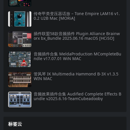
传奇甲类变压器话放 – Tone Empire LAM16 v1.
0.2 U2B Mac [MORiA]
插件联盟58款音频插件 Plugin Alliance Brainw
orx bx_Bundle 2025.06.16 macOS [HCiSO]
音频插件合集 MeldaProduction MCompleteBu
ndle v17.07.01 WiN MAC
管风琴 IK Multimedia Hammond B-3X v1.3.5
WIN MAC
音频效果插件合集 Audified Complete Effects B
undle v2025.6.16-TeamCubeadooby
标签云