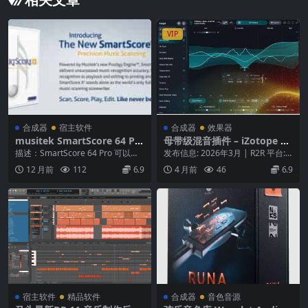
VIP
合成器
宿主软件
合成器
效果器
musitek SmartScore 64 Pr
母带级混音插件 – iZotope To
ofessional Edition v11.6.11
nal Balance Control 3 v3.0.
描述：SmartScore 64 Pro 可以识
发布信息: 2026年3月 | R2R 平台:
3 WIN 乐谱扫描软件
0-WiN MAC
别乐谱，对部分或页数没有任何限
Windows / macOS ...
12 月前
112
6.9
4 月前
46
6.9
制...
宿主软件
精品软件
合成器
音色音源