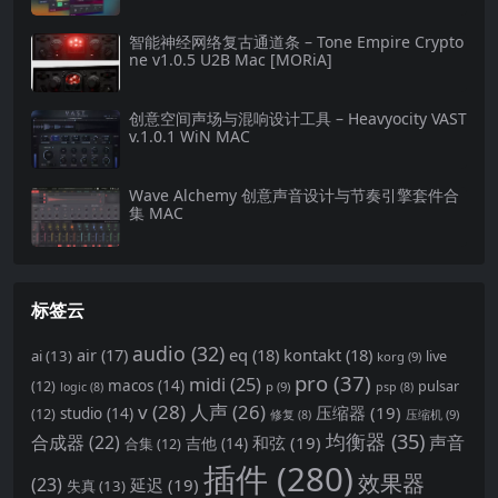
智能神经网络复古通道条 – Tone Empire Crypto
ne v1.0.5 U2B Mac [MORiA]
创意空间声场与混响设计工具 – Heavyocity VAST
v.1.0.1 WiN MAC
Wave Alchemy 创意声音设计与节奏引擎套件合
集 MAC
标签云
audio
(32)
air
(17)
eq
(18)
kontakt
(18)
ai
(13)
live
korg
(9)
pro
(37)
midi
(25)
(12)
macos
(14)
pulsar
p
(9)
logic
(8)
psp
(8)
v
(28)
人声
(26)
压缩器
(19)
(12)
studio
(14)
压缩机
(9)
修复
(8)
均衡器
(35)
合成器
(22)
声音
和弦
(19)
合集
(12)
吉他
(14)
插件
(280)
效果器
(23)
延迟
(19)
失真
(13)