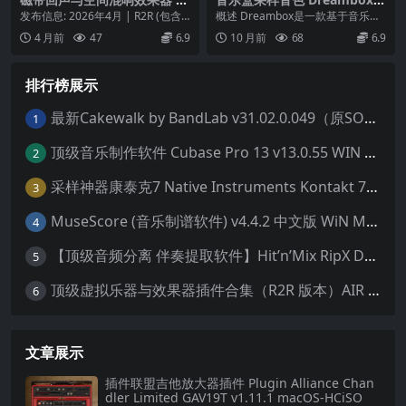
ack Arts Techs Succubus Ec
or Kontakt
发布信息: 2026年4月 | R2R (包含 K
概述 Dreambox是一款基于音乐盒
ho v1.0.0-WiN
eygen) 软件类型: 磁带...
采样的Kontakt音色库，以其灵活的
4 月前
47
6.9
10 月前
68
6.9
音色...
排行榜展示
最新Cakewalk by BandLab v31.02.0.049（原SONAR白金版）中文版/安装方法（Win）
1
顶级音乐制作软件 Cubase Pro 13 v13.0.55 WIN MAC 破解版下载含全套80G音色库 附安装教程
2
采样神器康泰克7 Native Instruments Kontakt 7 v7.10.9 WiN MAC 便携版 MAC含批量入库工具 NICNT文件制作工具 非标准音色库入库
3
MuseScore (音乐制谱软件) v4.4.2 中文版 WiN MAC
4
【顶级音频分离 伴奏提取软件】Hit’n’Mix RipX DeepAudio v7.5.1 WIN MAC
5
顶级虚拟乐器与效果器插件合集（R2R 版本）AIR Music Technology
6
文章展示
插件联盟吉他放大器插件 Plugin Alliance Chan
dler Limited GAV19T v1.11.1 macOS-HCiSO