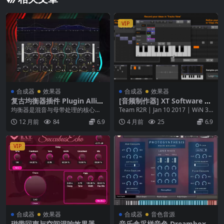
VIP
合成器
效果器
合成器
效果器
复古均衡器插件 Plugin Allia
[音频制作器] XT Software en
nce Lindell Audio EQ825 1.
ergyXT v3.0 Incl Keygen-R2
均衡器是混音与母带处理的核心工
Team R2R | Jan 10 2017 | WiN 32
0.0 macOS [HCiSO]
R [WiN, MacOSX]（32MB+4
具，而复古风格的EQ以其温暖音色
MB | OSX...
12 月前
84
6.9
4 月前
25
6.9
2MB）
备受青睐。Plug...
VIP
合成器
效果器
合成器
音色音源
磁带回声与空间混响效果器 Bl
音乐盒采样音色 Dreambox F