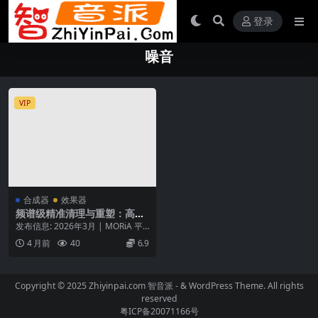
登录
噪音
VIP
合成器
效果器
频谱级精准清理与重塑：高阶
频段噪音门 – iFeature IFEA –
发布信息: 2026年3月 | MORiA 平
Spectral Gate v2.0.0 macOS
台: macOS (Univers...
4 月前
40
6.9
[U2B]
Copyright © 2025 Zhiyinpai.com
智音派
- & WordPress Theme. All rights
reserved
粤ICP备20071166号