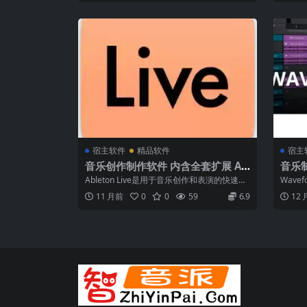
宿主软件
精品软件
宿主
音乐创作制作软件 内含全套扩展 Ab
音乐制
leton Live 12 Suit 12.2.5 macOS
ware
Ableton Live是用于音乐创作和表演的快速、
Wave
WiN
WiN
流畅和灵活的软件音乐音序器和...
W Wave
11 月前
0
0
59
6.9
12