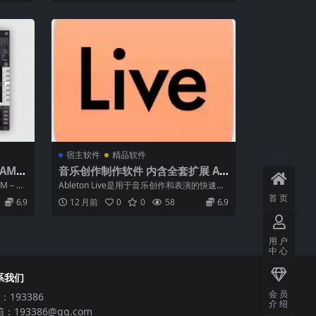
宿主软件
精品软件
AM v
音乐创作制作软件 内含全套扩展 Ab
leton Live 12 Suit 12.2.2 macOS
– Be
Ableton Live是用于音乐创作和表演的快速、
WiN
流畅和灵活的软件音乐音序器和...
首页
6.9
12 月前
0
0
58
6.9
用户
中心
系我们
会员
：193386
介绍
：193386@qq.com