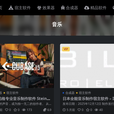
页
宿主软件
效果器
合成器
精品软件
音乐
VIP
器
宿主软件
合成器
宿主软件
格专业音乐制作软件 Steinb
日本全能音乐制作宿主软件 – In
ubase Pro 15 v15.0.10 [Wi
net ABILITY 5 PRO v5.01.8 
的声音，成为独一无二的创作者。 从
发布日期：2025年12月12日 制作发行：
C]
Keygen-R2R
作曲家到 Billboard ...
rnet Co., Ltd ...
月前
0
0
173
6.9
5 月前
0
0
40