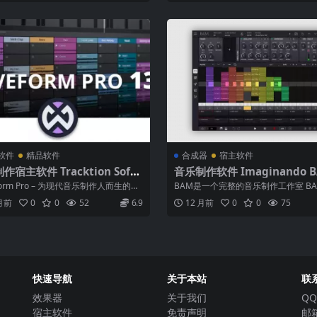
软件
精品软件
合成器
宿主软件
作宿主软件 Tracktion Soft
音乐制作软件 Imaginando B
 Waveform 13 Pro v13.5.8-
1.5.1 WiN MAC
form Pro – 为现代音乐制作人而生的DA
BAM是一个完整的音乐制作工作室 BAM 
form 是...
at Maker & ...
 月前
0
0
52
6.9
12 月前
0
0
75
快速导航
关于本站
联
效果器
关于我们
QQ
宿主软件
免责声明
邮箱