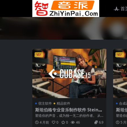
首
VIP
VIP
宿主软件
精品软件
合成
斯坦伯格专业音乐制作软件 Steinb
斯坦伯
erg Cubase Pro 15 v15.0.20 [Wi
erg C
塑造你的声音，成为独一无二的创作者。 从
塑造你
N MAC]
N MA
好莱坞大片作曲家到 Billboard ...
好莱坞大片
4 月前
0
0
46
6.9
5 