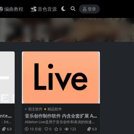
编曲教程
音色音源
登录
宿主软件
精品软件
ter
音乐创作制作软件 内含全套扩展 Ab
Incl
leton Live 12 Suit 12.2.6 macOS
Inte
Ableton Live是用于音乐创作和表演的快速、
WiN
流畅和灵活的软件音乐音序器和...
6.9
10 月前
0
0
123
6.9