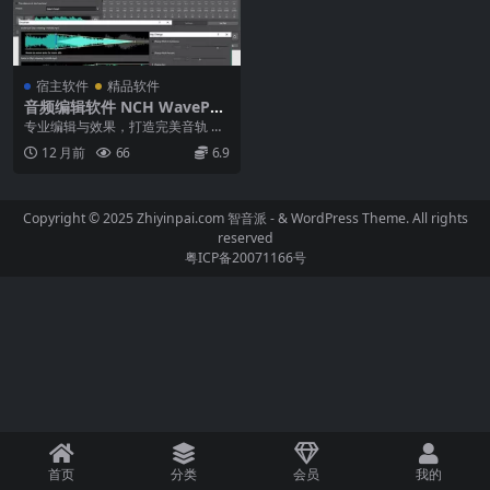
宿主软件
精品软件
音频编辑软件 NCH WavePad
Masters v20.14 MAC
专业编辑与效果，打造完美音轨 引
言：音频编辑的强大工具 NCH Wav
12 月前
66
6.9
ePad ...
Copyright © 2025 Zhiyinpai.com
智音派
- & WordPress Theme. All rights
reserved
粤ICP备20071166号
首页
分类
会员
我的