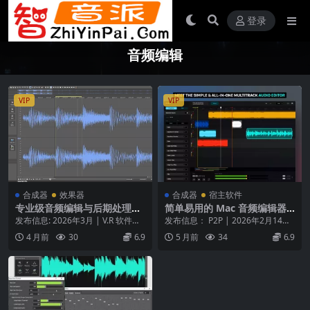
登录
音频编辑
VIP
VIP
合成器
效果器
合成器
宿主软件
专业级音频编辑与后期处理工
简单易用的 Mac 音频编辑器 –
作站 BorisFX SoundForge P
Bitnite Audio One Easy Mu
发布信息: 2026年3月 | V.R 软件类
发布信息： P2P | 2026年2月14日
lus 2026.0 – WiN
sic Editing v1.19.0 macOS
型: 专业级音频编辑与后期处理工
平台： macOS 产品概述 专为...
4 月前
30
6.9
5 月前
34
6.9
作...