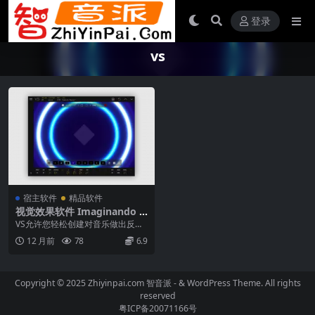
登录
vs
宿主软件
精品软件
视觉效果软件 Imaginando V
S v1.8.1 WiN MAC
VS允许您轻松创建对音乐做出反应
的视觉效果 用一个迷人的视觉效果
12 月前
78
6.9
世界将您的音乐带...
Copyright © 2025 Zhiyinpai.com
智音派
- & WordPress Theme. All rights
reserved
粤ICP备20071166号