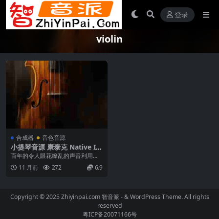
登录
violin
合成器
音色音源
小提琴音源 康泰克 Native In
struments Stradivari Violin
百年的令人眼花缭乱的声音利用来
v2.0.0 [KONTAKT]
自世界上最著名的小提琴制造商的
11 月前
272
6.9
珍贵乐器的真实声音。...
Copyright © 2025 Zhiyinpai.com
智音派
- & WordPress Theme. All rights
reserved
粤ICP备20071166号