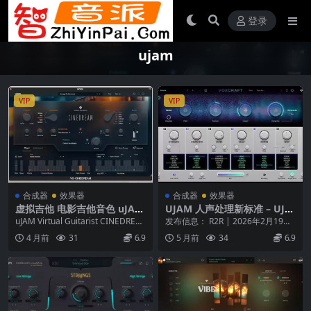
登录
ujam
VIP
VIP
合成器
效果器
合成器
效果器
虚拟吉他 电影吉他音色 uJAM
UJAM 人声处理新标准 – UJA
Virtual Guitarist CINEDREA
M VOXCRAFT v1.0.0-WiN
uJAM Virtual Guitarist CINEDREA
发布信息： R2R | 2026年2月19日
M v1.0.1 U2B Mac [MORiA]
M v1.0.0 ...
平台： Windows 产品概述 ...
4 月前
31
6.9
5 月前
34
6.9