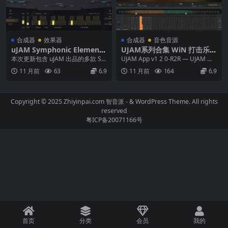
合成器
效果器
合成器
音色音源
uJAM Symphonic Elements
UJAM系列合集 WiN 打击乐
更新合集 WiN MAC
效果器插件 虚拟钢琴 合成器
本次更新包含 uJAM 出品的多款 Sy
UJAM App v1 2 0-R2R — UJAM 官
等
mphonic Elements 系列插...
方主程序，用于管理和运行...
11 月前
63
6.9
11 月前
164
6.9
Copyright © 2025 Zhiyinpai.com
智音派
- & WordPress Theme. All rights
reserved
粤ICP备20071166号
首页
分类
会员
我的