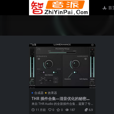
首
合成器
效果器
THR 插件合集—混音优化的秘密武
器 WiN
来自 THR Audio 的全新插件合集，凝聚了专
业级音频处理工具，专为混音师、...
11 月前
0
0
187
6.9