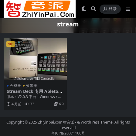
登录
stream
VIP
合成器
效果器
Stream Deck 专用 Ableton
Live MIDI 控制套件 – Sidesh
版本：V2.0.3 平台：Windows / Ma
owfx V2.0.3
c OSX 硬件支持：Stre...
4 月前
33
6.9
Copyright © 2025 Zhiyinpai.com
智音派
- & WordPress Theme. All rights
reserved
粤ICP备20071166号