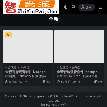
登录
全新
VIP
合成器
效果器
合成器
效果器
全新智能混音套件 iZotope N
全新智能混音套件 iZotope N
eutron 5 v5.2.0 WiN MAC
eutron 5 v5.1.0.1254 WiN
我帮你把 Neutron 5 的说明内容整
我帮你把 Neutron 5 的说明内容整
MAC
理成一个清晰的中文版本（保留结
理成一个清晰的中文版本（保留结
5 月前
37
6.9
10 月前
95
6.9
构、功能...
构、功能...
Copyright © 2025 Zhiyinpai.com
智音派
- & WordPress Theme. All rights
reserved
粤ICP备20071166号