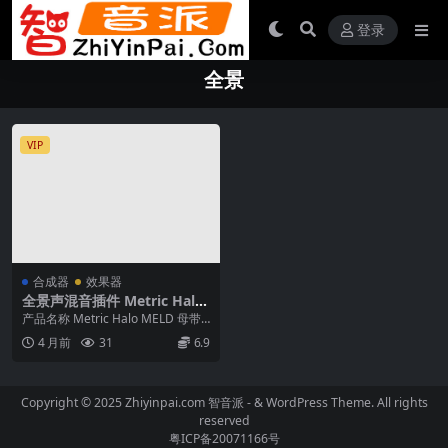
登录
全景
VIP
合成器
效果器
全景声混音插件 Metric Halo
MELD v4.1.0.264-WiN
产品名称 Metric Halo MELD 母带 /
全景声混音套装 v4.1....
4 月前
31
6.9
Copyright © 2025 Zhiyinpai.com
智音派
- & WordPress Theme. All rights
reserved
粤ICP备20071166号