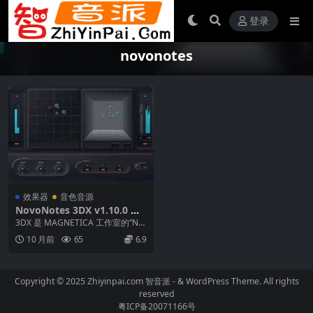
登录
novonotes
效果器
音色音源
NovoNotes 3DX v1.10.0 WI
N MAC顶尖 3D 音频制作插件
3DX 是 MAGNETICA 工作室的“No
voNotes”品牌下的第一个版本...
10 月前
65
6.9
Copyright © 2025 Zhiyinpai.com
智音派
- & WordPress Theme. All rights
reserved
粤ICP备20071166号