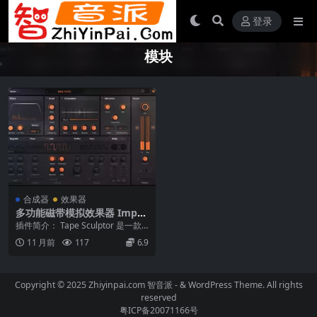
登录
模块
合成器
效果器
多功能磁带模拟效果器 Impac
t Soundworks Tape Sculpt
插件简介： Tape Sculptor 是一款
or v1.0.1-v1.0.2 WiN
次世代磁带效果插件，远超传统磁
11 月前
117
6.9
带模...
Copyright © 2025 Zhiyinpai.com
智音派
- & WordPress Theme. All rights
reserved
粤ICP备20071166号