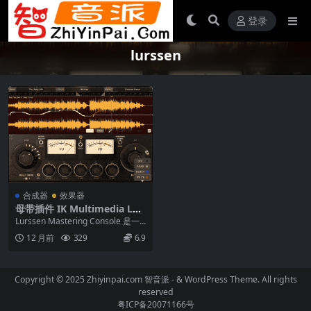
登录
lurssen
合成器
效果器
母带插件 IK Multimedia Lur
ssen Mastering Console v1.
Lurssen Mastering Console 是一
2.0 WiN MAC
款适用于 iPad/iP...
12 月前
329
6.9
Copyright © 2025 Zhiyinpai.com
智音派
- & WordPress Theme. All rights
reserved
粤ICP备20071166号