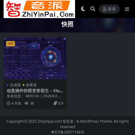
登录
快照
VIP
合成器
效果器
创意插件快照变形宿主 – Elect
ric Smudge SnappySnap v
发布信息： MOCHA | 2026年2月
1.0.0 WiN
平台： Windows / macO...
4 月前
36
6.9
Copyright © 2025 Zhiyinpai.com
智音派
- & WordPress Theme. All rights
reserved
粤ICP备20071166号