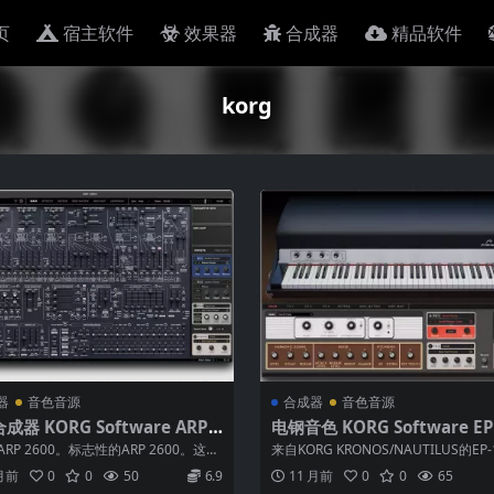
页
宿主软件
效果器
合成器
精品软件
korg
器
音色音源
合成器
音色音源
器 KORG Software ARP 2
电钢音色 KORG Software EP-
v1.1.6 WiN MAC
1.1.4 WiN MAC
RP 2600。标志性的ARP 2600。这是
来自KORG KRONOS/NAUTILUS的EP
期望在每个主要工作室...
钢琴音响引擎。KORG...
 月前
0
0
50
6.9
11 月前
0
0
65