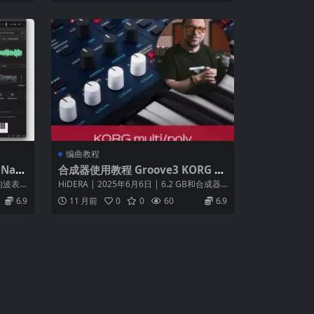
编曲教程
Nati
合成器使用教程 Groove3 KORG m
ulti poly Explained
大的波表
HiDERA | 2025年6月6日 | 6.2 GB和合成器w
iz Alber...
6.9
11 月前
0
0
60
6.9