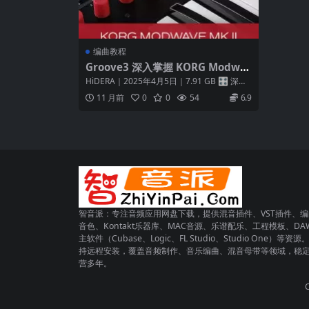
编曲教程
Groove3 深入掌握 KORG Modwa
ve Mk II 合成器教程
HiDERA｜2025年4月5日｜7.91 GB 🎛️ 深入
掌握 KORG Mo...
11 月前
0
0
54
6.9
智音派：专注音频应用网盘下载，提供混音插件、VST插件、编
音色、Kontakt乐器库、MAC音源、乐谱配乐、工程模板、DA
主软件（Cubase、Logic、FL Studio、Studio One）等资源
持远程安装，覆盖音频制作、音乐编曲、混音母带等领域，稳
营多年。
C