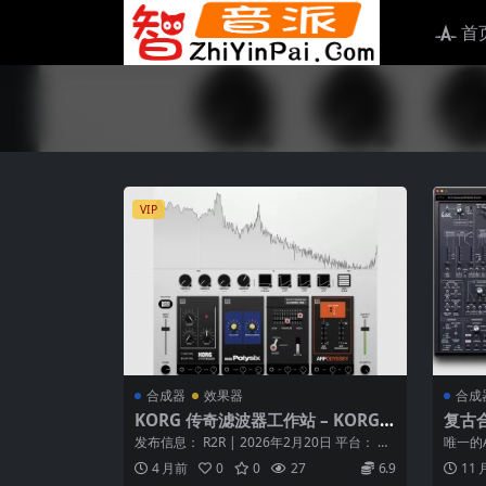
首
VIP
合成器
效果器
合成
KORG 传奇滤波器工作站 – KORG F
复古合成
ilter Ark v1.0.4-WiN MAC
600 
发布信息： R2R | 2026年2月20日 平台： Wi
唯一的A
ndows (R2R ...
你可以
4 月前
0
0
27
6.9
11