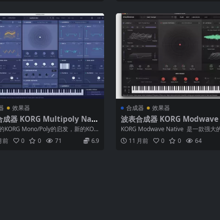
器
效果器
合成器
效果器
器 KORG Multipoly Nati
波表合成器 KORG Modwave 
1.0.5 WiN MAC
ve v1.3.6 WIN
KORG Mono/Poly的启发，新的KOR
KORG Modwave Native 是一款强
oly模拟建模合成...
合成器插件，融合了 K...
 月前
0
0
71
6.9
11 月前
0
0
64