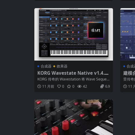
合成器
效果器
合成
KORG Wavestate Native v1.4.6
建模合成
WIN MAC 传奇合成器 R2R
ve v
KORG 传奇的 Wavestation 将 Wave Sequen
受传奇的
cing 引...
G多/p
11 月前
0
0
42
6.9
11