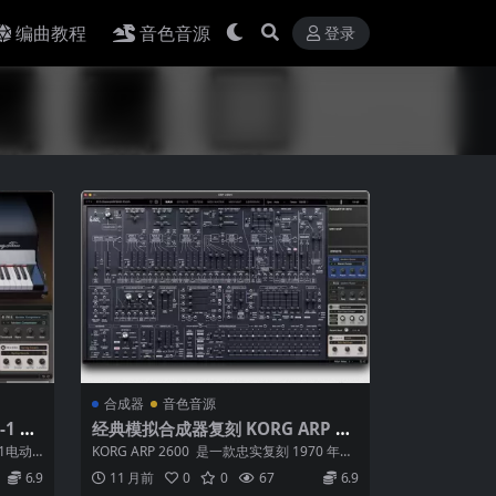
编曲教程
音色音源
登录
合成器
音色音源
1 v
经典模拟合成器复刻 KORG ARP 26
00 v1.1.6 WIN MAC
-1电动
KORG ARP 2600 是一款忠实复刻 1970 年代
ARP 2600 ...
6.9
11 月前
0
0
67
6.9