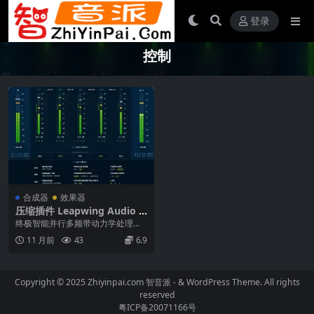
登录
控制
合成器
效果器
压缩插件 Leapwing Audio D
ynOne3 v3.12.7-WiN
终极智能并行多频带动力学处理器
无与伦比的动力控制 DyOne从头开
11 月前
43
6.9
始设计，可在...
Copyright © 2025 Zhiyinpai.com
智音派
- & WordPress Theme. All rights
reserved
粤ICP备20071166号