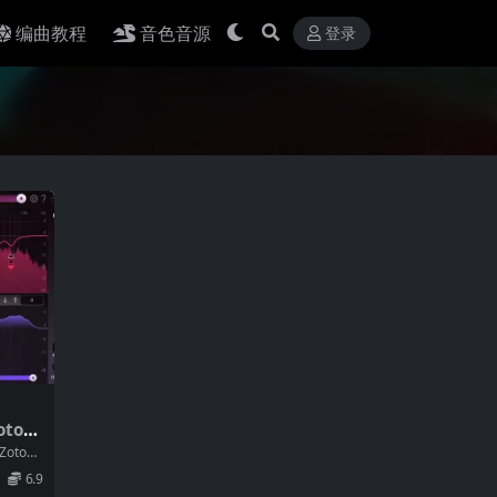
编曲教程
音色音源
登录
top
tope
6.9