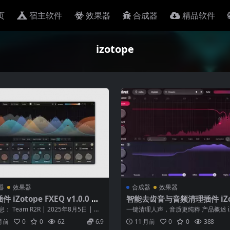
页
宿主软件
效果器
合成器
精品软件
izotope
器
效果器
合成器
效果器
 iZotope FXEQ v1.0.0 Wi
智能去齿音与音频清理插件 iZo
e Velvet WiN MAC
 Team R2R | 2025年8月5日 | 安
一键清理人声，音质更纯粹 产品概述 iZo
69.9 ...
Velvet v1.0.0 ...
 月前
0
0
62
6.9
11 月前
0
0
388