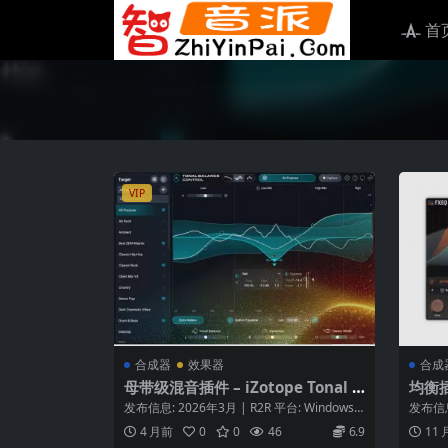
首
VIP
合成器
效果器
合成
母带级混音插件 – iZotope Tonal B
均衡插件
alance Control 3 v3.0.0-WiN MA
N
发布信息: 2026年3月 | R2R 平台: Windows /
发布信息：
C
macOS ...
装包大小：
4 月前
0
0
46
6.9
11