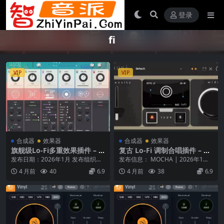
登录
fi
VIP
VIP
合成器
效果器
合成器
效果器
旗舰级Lo-Fi多重效果插件 – A
复古 Lo-Fi 调制合唱插件 – Be
IR Music Technology AIR Fl
atSkillz Chorust v1.1.0 Patc
发布日期：2026年1月 发布组织：
发布信息： MOCHA | 2026年1月
avor Pro v1.2.0.8 macOS
hed Incl. Keygen
Xdb 平台：macOS 12, 13, 1...
平台： Windows / macO...
4 月前
40
6.9
4 月前
38
6.9