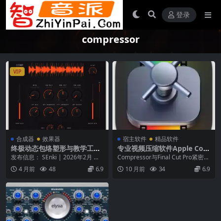
登录
compressor
VIP
合成器
效果器
宿主软件
精品软件
终极动态包络塑形与教学工具
专业视频压缩软件Apple Com
– Cr8ive Audio The Compre
pressor 4.11.0 macOS
发布信息： SEnki | 2026年2月 平
Compressor与Final Cut Pro紧密集
ssor Code v1.0.0-SEnki
台： Windows / macO...
成，为您的视频转换增加动力...
4 月前
48
6.9
10 月前
34
6.9