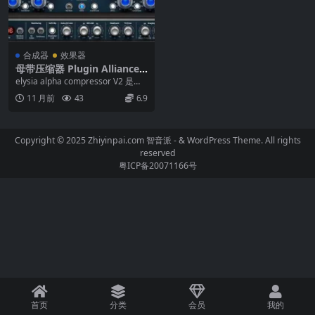
合成器
效果器
母带压缩器 Plugin Alliance E
lysia Alpha Compressor V2
elysia alpha compressor V2 是对
v2.1.0 macOS [HCiSO]
最受尊敬的模拟母带压缩...
11 月前
43
6.9
Copyright © 2025 Zhiyinpai.com
智音派
- & WordPress Theme. All rights
reserved
粤ICP备20071166号
首页
分类
会员
我的