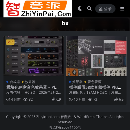
登录
bx
VIP
合成器
效果器
效果器
音色音源
模块化创意音色效果器 – Plug
插件联盟58款音频插件 Plugi
in Alliance Brainworx bx_to
n Alliance Brainworx bx_Bu
发布信息： HCiSO | 2026年2月22
发布团队：TEAM HCiSO | 发布时
nebox v1.0.0 macOS [HCiS
ndle 2025.06.16 macOS [HC
日 平台： macOS (支持 m...
间：2025年7月21日 | 文件大小...
4 月前
32
6.9
10 月前
73
6.9
O]
iSO]
Copyright © 2025 Zhiyinpai.com
智音派
- & WordPress Theme. All rights
reserved
粤ICP备20071166号