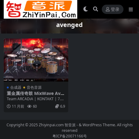
登录
avenged
合成器
音色音源
重金属传奇鼓 MixWave Ave
nged Sevenfold Brooks Wa
Team ARCADiA | KONTAKT | 7.25
ckerman KONTAKT
GB 重金属传奇乐队...
11 月前
60
6.9
Copyright © 2025 Zhiyinpai.com
智音派
- & WordPress Theme. All rights
reserved
粤ICP备20071166号