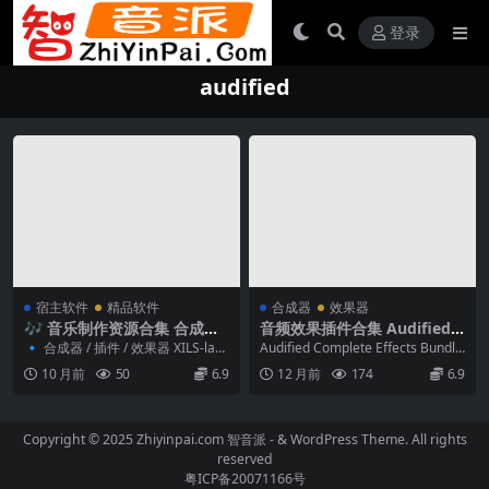
登录
audified
宿主软件
精品软件
合成器
效果器
🎶 音乐制作资源合集 合成器
音频效果插件合集 Audified C
/ 插件 / 效果器 音源库 / KON
omplete Effects Bundle v2
🔹 合成器 / 插件 / 效果器 XILS-lab
Audified Complete Effects Bundle
TAKT / 扩展 采样包 / Loop &
025.6.16-TeamCubeadooby
Organic Sounds...
v2025.6...
10 月前
50
6.9
12 月前
174
6.9
One-Shot等
Copyright © 2025 Zhiyinpai.com
智音派
- & WordPress Theme. All rights
reserved
粤ICP备20071166号