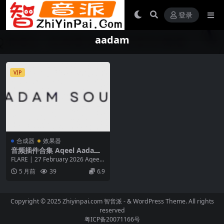
登录
aadam
VIP
合成器
效果器
音频插件合集 Aqeel Aadam
Sound Plugin Bundle v202
FLARE | 27 February 2026 Aqeel
6.01 macOS [U2B]-FLARE
Aadam Sou...
5 月前
39
6.9
Copyright © 2025 Zhiyinpai.com
智音派
- & WordPress Theme. All rights
reserved
粤ICP备20071166号